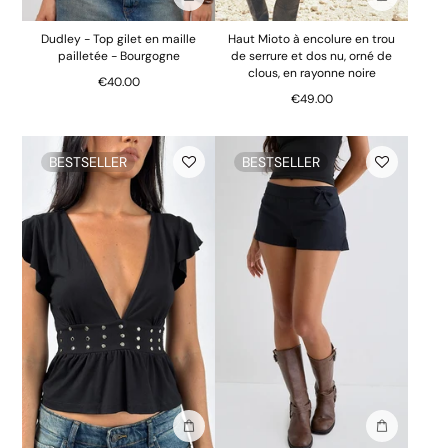
Ajouter au sac
Ajouter au 
Dudley - Top gilet en maille
Haut Mioto à encolure en trou
pailletée - Bourgogne
de serrure et dos nu, orné de
clous, en rayonne noire
€40.00
€49.00
BESTSELLER
BESTSELLER
Ajouter au sac
Ajouter au 