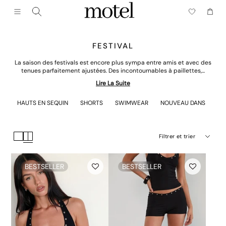
Fermer (esc)
Menu
Chario
FESTIVAL
La saison des festivals est encore plus sympa entre amis et avec des
tenues parfaitement ajustées. Des incontournables à paillettes,...
Lire La Suite
HAUTS EN SEQUIN
SHORTS
SWIMWEAR
NOUVEAU DANS
LE
Filtrer et trier
BESTSELLER
BESTSELLER