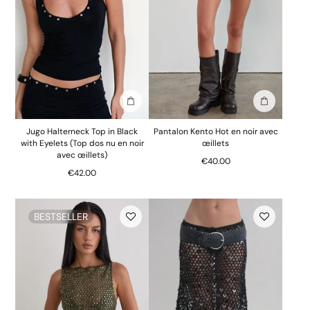
Ajouter au sac
Ajouter au 
Jugo Halterneck Top in Black
Pantalon Kento Hot en noir avec
with Eyelets (Top dos nu en noir
œillets
avec œillets)
€40.00
€42.00
BESTSELLER