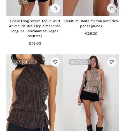
Ajouter au sac
Ajouter au 
Tineko Long Sleeve Top in Wild
Ceinture Danta marron avec des
Animal Neutral (Top à manches
perles jaunes
longues - animaux sauvages
€29.00
neutres)
€46.00
BESTSELLER
BESTSELLER