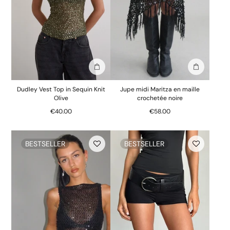
Ajouter au sac
Ajouter au 
Dudley Vest Top in Sequin Knit
Jupe midi Maritza en maille
Olive
crochetée noire
€40.00
€58.00
BESTSELLER
BESTSELLER