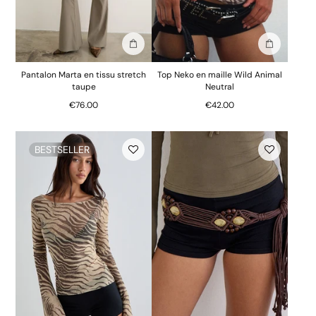
Ajouter au sac
Ajouter au 
Pantalon Marta en tissu stretch
Top Neko en maille Wild Animal
taupe
Neutral
€76.00
€42.00
BESTSELLER