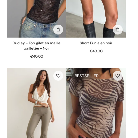
Ajouter au sac
Ajouter au 
Dudley - Top gilet en maille
Short Eunia en noir
pailletée - Noir
€40.00
€40.00
BESTSELLER