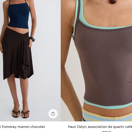
Ajouter au sac
i Esmeray, marron chocolat
Haut Oslyn, association de quartz café
aqua