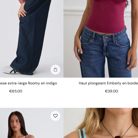
Ajouter au sac
basse extra-large Roomy en indigo
Haut plongeant Emberly en bord
€65.00
€39.00