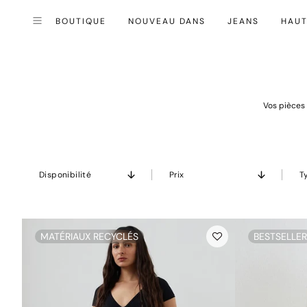
BOUTIQUE
NOUVEAU DANS
JEANS
HAU
Fermer (esc)
Menu
Vos pièces 
Disponibilité
Prix
T
MATÉRIAUX RECYCLÉS
BESTSELLE