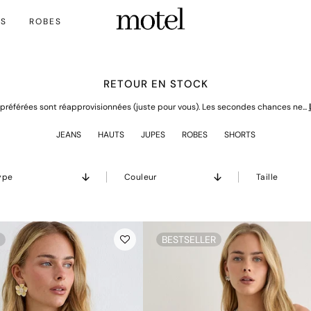
TS
ROBES
RETOUR EN STOCK
préférées sont réapprovisionnées (juste pour vous). Les secondes chances ne...
JEANS
HAUTS
JUPES
ROBES
SHORTS
ype
Couleur
Taille
R
BESTSELLER