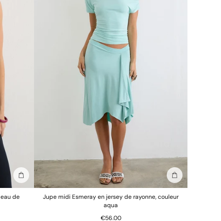
Ajouter au sac
Ajouter au sac
 peau de
Jupe midi Esmeray en jersey de rayonne, couleur
aqua
€56.00