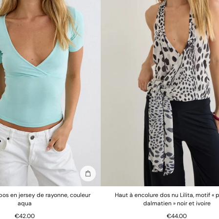
Ajouter au sac
bos en jersey de rayonne, couleur
Haut à encolure dos nu Lilita, motif «
aqua
dalmatien » noir et ivoire
€42.00
€44.00