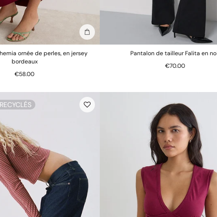
Ajouter au sac
hemia ornée de perles, en jersey
Pantalon de tailleur Falita en no
bordeaux
€70.00
€58.00
 RECYCLÉS