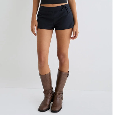
l'Ir
l'E
Tou
2 à
Voir nos
o
*Les cond
RETOURS 
Ret
Des
Voi
Pour des 
retournab