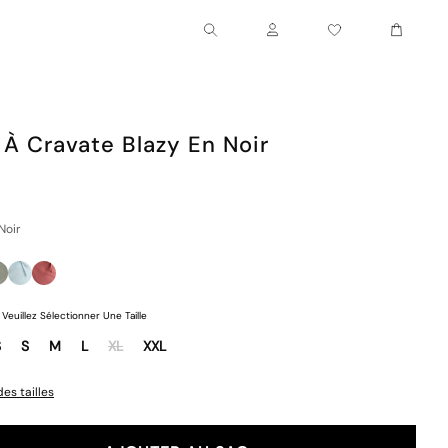
Chariot
Compte
 À Cravate Blazy En Noir
Noir
Veuillez Sélectionner Une Taille
S
S
M
L
XL
XXL
es tailles