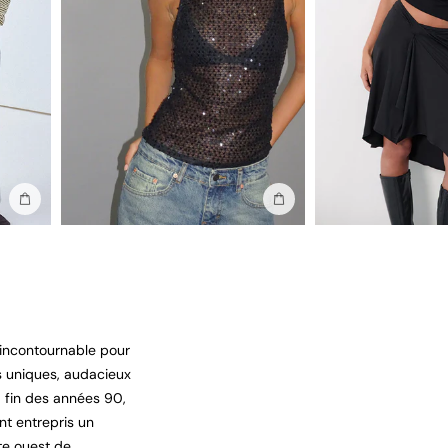
Ajouter au sac
Ajouter au sac
 incontournable pour
ts uniques, audacieux
a fin des années 90,
nt entrepris un
te ouest de