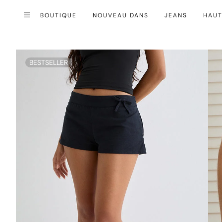
BOUTIQUE
NOUVEAU DANS
JEANS
HAU
Fermer (esc)
Menu
BESTSELLER