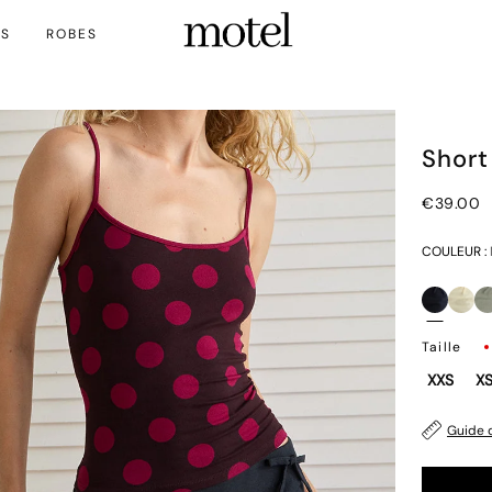
TS
ROBES
Short
€39.00
COULEUR :
Taille
XXS
X
Guide d