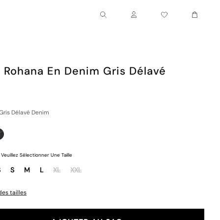
Chariot
Compte
 Rohana En Denim Gris Délavé
Gris Délavé Denim
Veuillez Sélectionner Une Taille
S
S
M
L
XL
XXL
es tailles