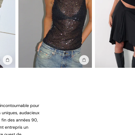
Ajouter au sac
Ajouter au sac
 incontournable pour
ts uniques, audacieux
a fin des années 90,
nt entrepris un
te ouest de