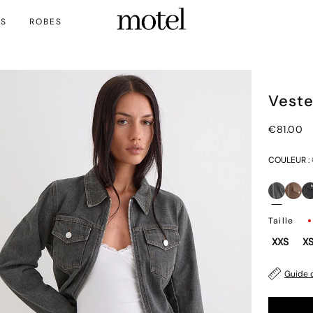
TS
ROBES
Veste
€81.00
COULEUR :
Taille
XXS
X
Guide d