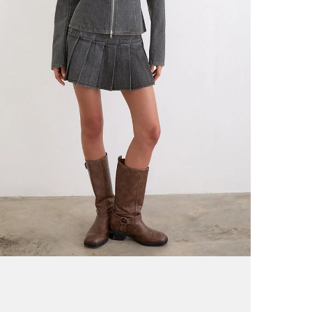
l'Ir
l'E
Tou
2 à
Voir nos
o
*Les cond
RETOURS 
Ret
Des
Voi
Pour des 
retournab