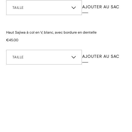
€54.00
lande, l'Autriche, la Belgique, la France, l'Italie, les Pays-Bas et
AJOUTER AU SAC
TAILLE
spagne
tes les commandes au sein de l'UE à partir de 5 € - livrées sous
 6 jours ouvrés
Haut Sajiwa à col en V, blanc, avec bordure en dentelle
ptions de livraison
€45.00
itions générales de livraison s'appliquent
€45.00
FACILES
AJOUTER AU SAC
TAILLE
our à notre entrepôt centralisé dans l'UE
 retours plus rapides, plus faciles et moins chers
r nos
informations sur les retours
raisons d'hygiène et de santé, toutes les culottes ne sont pas
les.