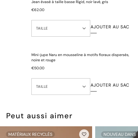
Jean évasé à taille basse Rigid, noir lavé, gris
Livraison GRATUITE en Allemagne pour toute commande
€62.00
supérieure à 50 € - livraison sous 1 à 2 jours ouvrés
Livraison GRATUITE pour toute commande supérieure à
AJOUTER AU SAC
TAILLE
100 € vers l'Irlande, l'Autriche, la Belgique, la France,
l'Italie, les Pays-Bas et l'Espagne
Toutes les commandes au sein de l'UE à partir de 5 € -
livrées sous 2 à 6 jours ouvrés
Mini-jupe Naru en mousseline à motifs floraux dispersés,
noire et rouge
Voir nos
options de livraison
€50.00
*Les conditions générales de livraison s'appliquent
RETOURS FACILES
AJOUTER AU SAC
TAILLE
Retour à notre entrepôt centralisé dans l'UE
Des retours plus rapides, plus faciles et moins chers
Voir nos
informations sur les retours
Peut aussi aimer
Pour des raisons d'hygiène et de santé, toutes les culottes ne
sont pas retournables.
MATÉRIAUX RECYCLÉS
NOUVEAU DANS