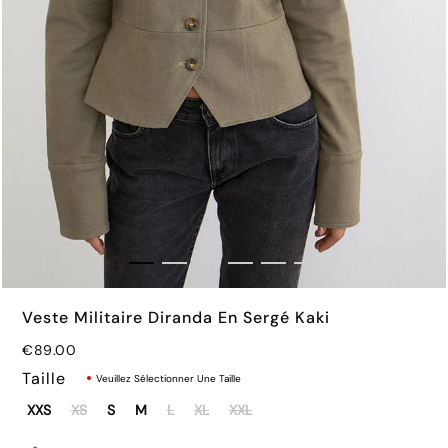
€62.00
Veste Militaire Diranda En Sergé Kaki
€89.00
Taille
Veuillez Sélectionner Une Taille
XXS
XS
S
M
L
XL
XXL