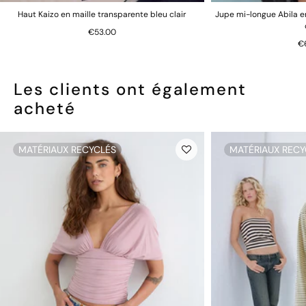
Haut Kaizo en maille transparente bleu clair
Jupe mi-longue Abila e
€53.00
€
Les clients ont également
acheté
MATÉRIAUX RECYCLÉS
MATÉRIAUX RECY