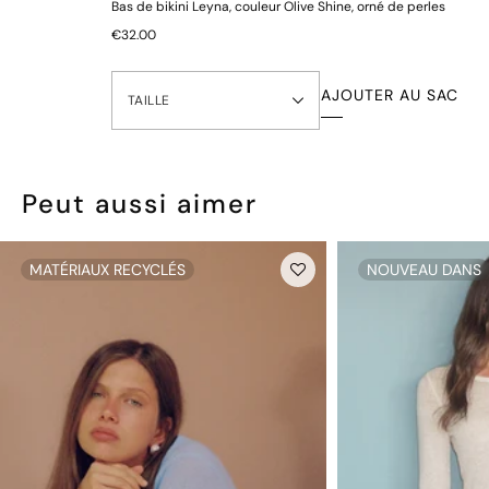
Bas de bikini Leyna, couleur Olive Shine, orné de perles
Voir nos
informations sur les retours
€32.00
Pour des raisons d'hygiène et de santé, toutes les culottes ne
sont pas retournables.
AJOUTER AU SAC
TAILLE
Peut aussi aimer
MATÉRIAUX RECYCLÉS
NOUVEAU DANS