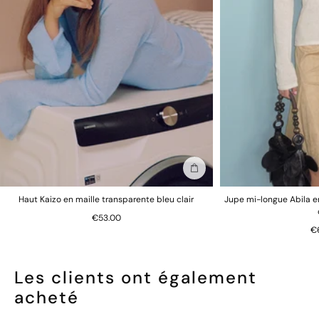
Ajouter au sac
Haut Kaizo en maille transparente bleu clair
Jupe mi-longue Abila e
€53.00
€
Les clients ont également
acheté