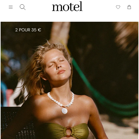
Fermer (esc)
Menu
Chario
2 POUR 35 €