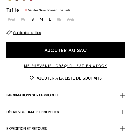
Taille
Veuillez Sélectionner Une Taille
XXS
XS
S
M
L
XL
XXL
Guide des tailles
€32.00
AJOUTER AU SAC
ME PRÉVENIR LORSQU'IL EST EN STOCK
AJOUTER À LA LISTE DE SOUHAITS
€32.00
INFORMATIONS SUR LE PRODUIT
• Maillot de bain écologique en spandex « Olive Shine »
DÉTAILS DU TISSU ET ENTRETIEN
• Moulant
moulant
• Style bandeau
ENVELOPPE : 80% NYLON 20% ÉLASTHANNE DOUBLURE :
• Perles rondes imitation écaille de tortue
EXPÉDITION ET RETOURS
100% POLYESTER