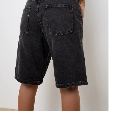
fois.
à 5
Lavez conf
Liv
des articl
l'Ir
l'E
Tou
2 à
Voir nos
o
*Les cond
RETOURS 
Ret
Des
Voi
Pour des 
retournab