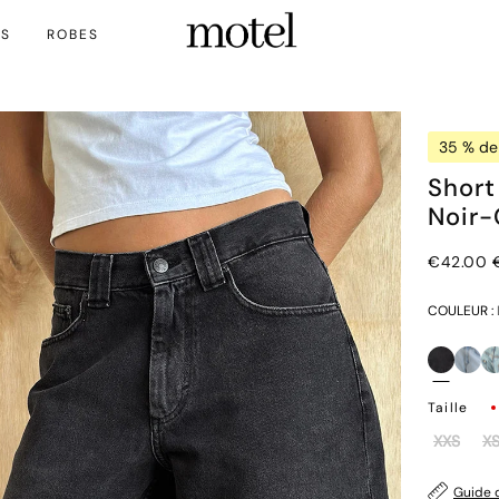
TS
ROBES
35 % de
Short
Noir-
€42.00
COULEUR :
Taille
XXS
X
Guide d