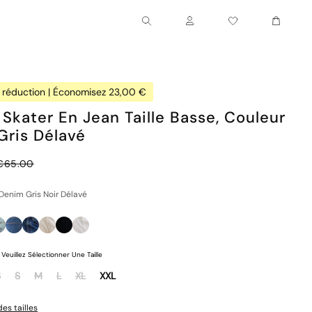
Chariot
Compte
 réduction | Économisez 23,00 €
 Skater En Jean Taille Basse, Couleur
Gris Délavé
Prix normal
€65.00
Denim Gris Noir Délavé
Veuillez Sélectionner Une Taille
S
S
M
L
XL
XXL
es tailles