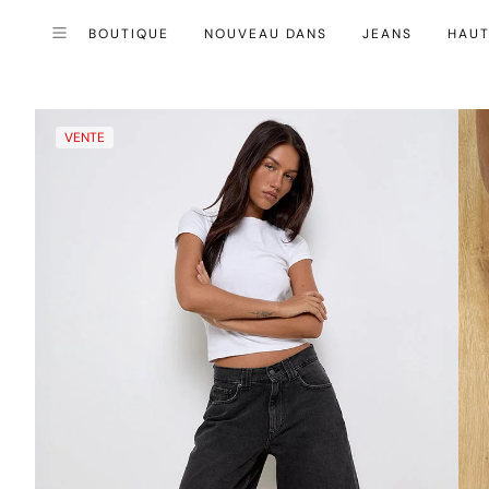
BOUTIQUE
NOUVEAU DANS
JEANS
HAU
Fermer (esc)
Menu
VENTE