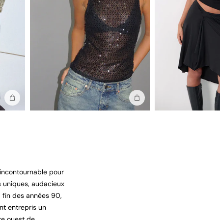
Ajouter au sac
Ajouter au sac
 incontournable pour
ts uniques, audacieux
a fin des années 90,
nt entrepris un
te ouest de