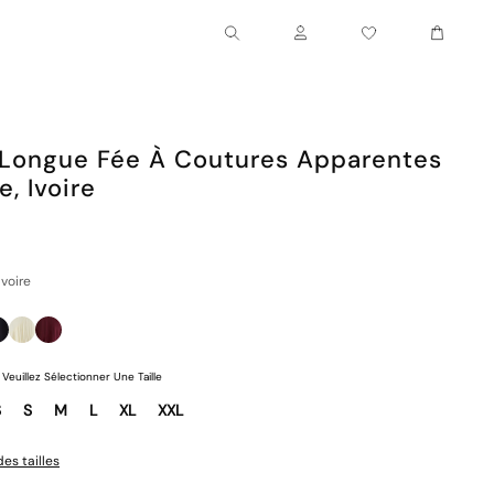
Chariot
Compte
Longue Fée À Coutures Apparentes
, Ivoire
Ivoire
Veuillez Sélectionner Une Taille
S
S
M
L
XL
XXL
es tailles