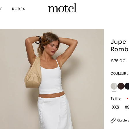
TS
ROBES
Jupe 
Rombe
€75.00
COULEUR :
Taille
XXS
X
Guide d