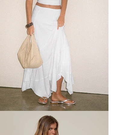
l'Ir
l'E
Tou
2 à
Voir nos
o
*Les cond
RETOURS 
Ret
Des
Voi
Pour des 
retournab