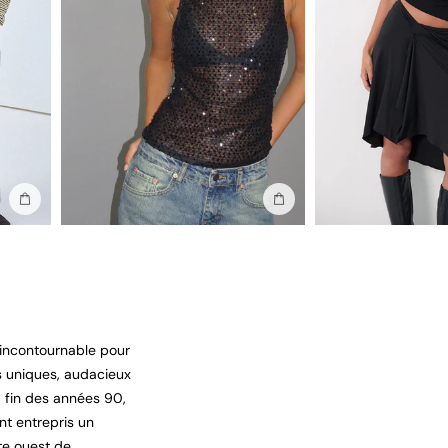
Ajouter au sac
Ajouter au sac
 incontournable pour
ts uniques, audacieux
a fin des années 90,
nt entrepris un
te ouest de