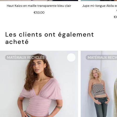
Haut Kaizo en maille transparente bleu clair
Jupe mi-longue Abila e
€53.00
€
Les clients ont également
acheté
MATÉRIAUX RECYCLÉS
MATÉRIAUX RECY