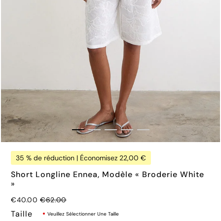
€46.00
35 % de réduction | Économisez 22,00 €
Short Longline Ennea, Modèle « Broderie White
»
Prix normal
€40.00
€62.00
Taille
Veuillez Sélectionner Une Taille