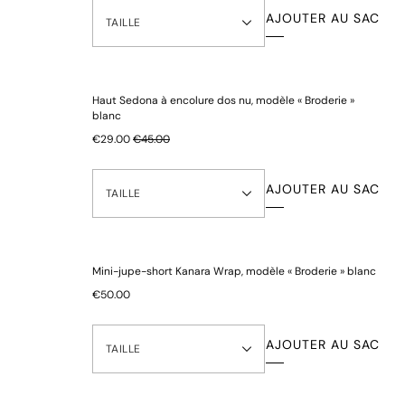
AJOUTER AU SAC
TAILLE
Prix normal
€40.00
€67.00
Haut Sedona à encolure dos nu, modèle « Broderie »
blanc
€29.00
€45.00
AJOUTER AU SAC
TAILLE
Mini-jupe-short Kanara Wrap, modèle « Broderie » blanc
€50.00
AJOUTER AU SAC
TAILLE