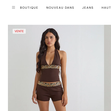
BOUTIQUE
NOUVEAU DANS
JEANS
HAU
Fermer (esc)
Menu
VENTE