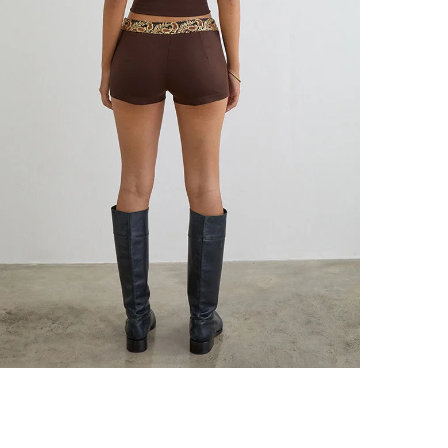
Tou
2 à
Voir nos
o
*Les cond
RETOURS 
Ret
Des
Voi
Pour des 
retournab