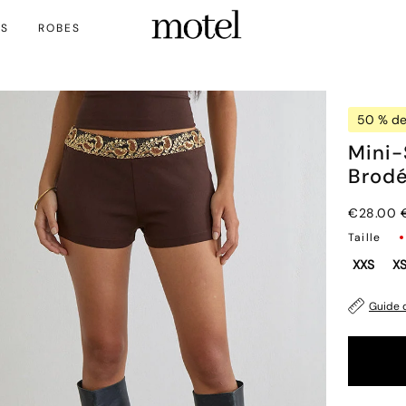
TS
ROBES
50 % de
Mini-
Brodé
€28.00
Taille
XXS
X
Guide d