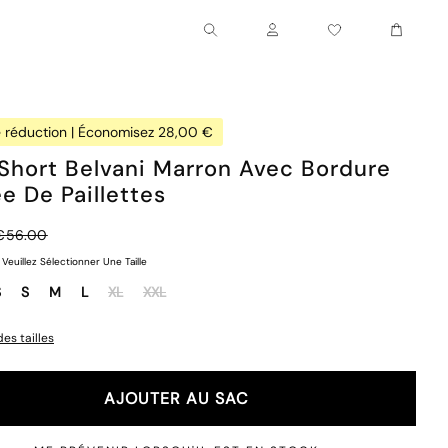
Chariot
Compte
 réduction | Économisez 28,00 €
Short Belvani Marron Avec Bordure
e De Paillettes
Prix normal
€56.00
Veuillez Sélectionner Une Taille
S
S
M
L
XL
XXL
es tailles
AJOUTER AU SAC